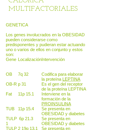
CALORICA
MULTIFACTORIALES
GENETICA
Los genes involucrados en la OBESIDAD
pueden considerarse como
predisponentes y pudieran estar actuando
uno o varios de ellos en conjunto y estos
son:
Gene
Localización
Intervención
OB
7q 32
Codifica para elaborar
la proteína
LEPTINA
OB-R
p 31
Es el gen del receptor
de la proteína LEPTINA
Fat
11p 15.1
Interviene en la
formación de la
PROINSULINA
TUB
11p 15.4
Se presenta en
OBESIDAD y diabetes
TULP
6p 21.3
Se presenta en
1
OBESIDAD y diabetes
TULP
2 19q 13.1
Se presenta en