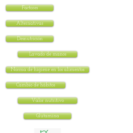
Factores
Alternativas
Desnutrición
Lavado de manos
Norma de higiene en los alimentos
Cambio de hábitos
Valor nutritivo
Glutamina